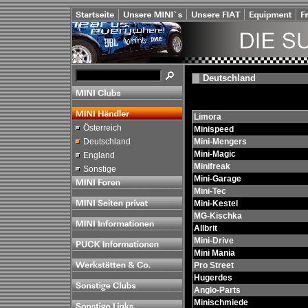
Deutschland
Limora
Österreich
Minispeed
Deutschland
Mini-Mengers
Mini-Magic
England
Minifreak
Sonstige
Mini-Garage
Mini-Tec
Mini-Kestel
MG-Kischka
Allbrit
Mini-Drive
Mini Mania
Pro Street
Hugerdes
Anglo-Parts
Minischmiede