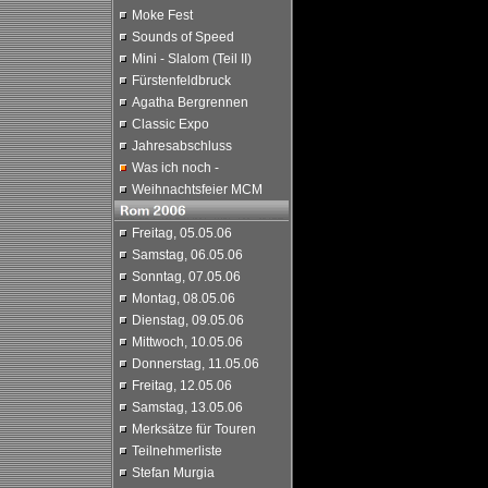
Moke Fest
Sounds of Speed
Mini - Slalom (Teil II)
Fürstenfeldbruck
Agatha Bergrennen
Classic Expo
Jahresabschluss
Was ich noch -
Weihnachtsfeier MCM
Freitag, 05.05.06
Samstag, 06.05.06
Sonntag, 07.05.06
Montag, 08.05.06
Dienstag, 09.05.06
Mittwoch, 10.05.06
Donnerstag, 11.05.06
Freitag, 12.05.06
Samstag, 13.05.06
Merksätze für Touren
Teilnehmerliste
Stefan Murgia