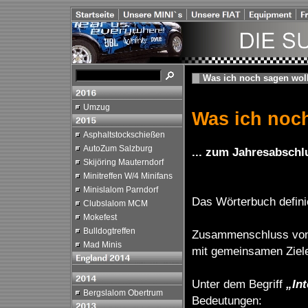
Was ich noch sagen woll
Umzug
Was ich noch
Asphaltstockschießen
AutoZum Salzburg
... zum Jahresabschl
Skijöring Mauterndorf
Minitreffen W/4 Minifans
Minislalom Parndorf
Das Wörterbuch defini
Clubslalom MCM
Mokefest
Bulldogtreffen
Zusammenschluss von
Mad Minis
mit gemeinsamen Ziele
Unter dem Begriff
„In
Bergslalom Obertrum
Bedeutungen: