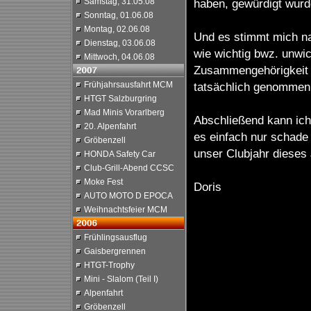
Samstag, 31.05.08
haben, gewürdigt wurd
Sonntag, 01.06.08
Montag, 02.06.08
Und es stimmt mich na
Dienstag, 03.06.08
wie wichtig bwz. unwi
Mittwoch, 04.06.08
Zusammengehörigkeit v
Frühjahrsausfahrt MCM
tatsächlich genommen 
HTGT Salzburgring
Mad Minis Vorarlberg
Abschließend kann ich
20. Alpenfahrt
es einfach nur schade
Gröbenzell
unser Clubjahr dieses
HONDA Safety Car
Club-Grill-Abend CCSC
Moke Fest
Doris
AUTO MOTO D EPOCA
Weihnachtsfeier MCM
Frühlingsausflug
Gaisbergrennen
HTGT-Trophy
Mini - Slalom (Teil I)
Alpenfahrt
Gröbenzell