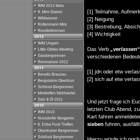
IMM 2013 Italia
[1] Teilnahme, Aufmer
8. Mini-Slalom
Wildwasser
[2] Neigung
Rottenmann Mini
[3] Bestrebung, Absich
Rossfeldrennen
[4] Wichtigkeit
IMM Ungarn
Das Verb
„verlassen
Little-Oldies-Meeting
Gaisbergrennen
verschiedenen Bedeut
Rennsaison 2012
[1] jdn oder etw verla
Benefiz Braunau
[2] sich auf etw verla
Bergslalom Obertrum
Schlössl Bergrennen
Minitreffen Mühlviertel
Salz & Öl 2011
Und jetzt frage ich Eu
letzten Club Abend, z
IMM 2010
Kart fahren anmeldete
Nussdorfer Bergpreis
sieben
fuhren, ausfäll
6. Eriba Puck Treffen
Obertrumer Bergrennen
Schlössl Bergrennen
Hierzu würde ich noch