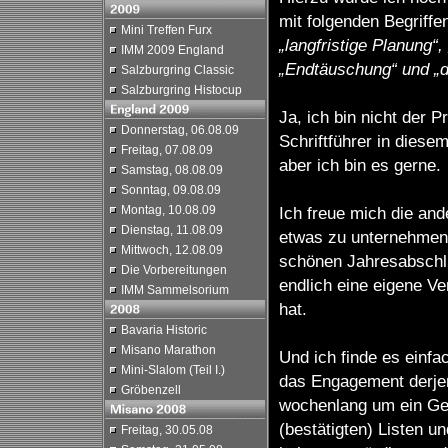
mit folgenden Begriff
Mini Treffen Furx
„langfristige Planung“,
IMM 2009 England
„Endtäuschung“ und „d
Salzburgring Classic
Salzburgring Histocup
Ja, ich bin nicht der P
Donnerstag, 06.08.09
Schriftführer in diesem
Freitag, 07.08.09
aber ich bin es gerne.
Samstag, 08.08.09
Sonntag, 09.08.09
Montag, 10.08.09
Ich freue mich die an
Dienstag, 11.08.09
etwas zu unternehmen,
Mittwoch, 12.08.09
schönen Jahresabschlu
Die Vorbereitungen
endlich eine eigene Ver
IMM Sammelsorium
hat.
Bavaria Historic
Misano Marathon
Und ich finde es einfa
Mini-Slalom (Teil I.)
das Engagement derjeni
Gröbenzell
wochenlang um ein Gel
(bestätigten) Listen u
Freitag, 30.05.08