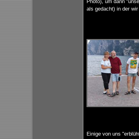
Photo), um dann "unse
als gedacht) in der wir
Einige von uns "erblüht