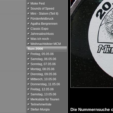
Moke Fest
Sounds of Speed
Mini - Slalom (Teil II)
Fürstenfeldbruck
Agatha Bergrennen
Classic Expo
Jahresabschluss
Was ich noch -
Weihnachtsfeier MCM
Freitag, 05.05.06
Samstag, 06.05.06
Sonntag, 07.05.06
Montag, 08.05.06
Dienstag, 09.05.06
Mittwoch, 10.05.06
Donnerstag, 11.05.06
Freitag, 12.05.06
Samstag, 13.05.06
Merksätze für Touren
Teilnehmerliste
Die Nummernsuche 
Stefan Murgia