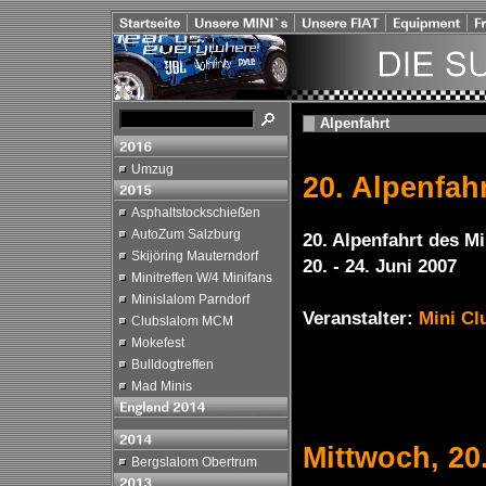
Alpenfahrt
Umzug
20. Alpenfah
Asphaltstockschießen
AutoZum Salzburg
20. Alpenfahrt des M
Skijöring Mauterndorf
20. - 24. Juni 2007
Minitreffen W/4 Minifans
Minislalom Parndorf
Veranstalter:
Mini Cl
Clubslalom MCM
Mokefest
Bulldogtreffen
Mad Minis
Mittwoch, 20
Bergslalom Obertrum