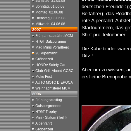
Samstag, 31.05.08
deutschen Freunde :)))
Sonntag, 01.06.08
Montag, 02.06.08
Beifahrer), das Roadbo
Dienstag, 03.06.08
rote Alpenfahrt-Aufkle
Mittwoch, 04.06.08
Startnummern, das gro
Shirt pro Teilnehmer.
Frühjahrsausfahrt MCM
HTGT Salzburgring
Mad Minis Vorarlberg
Die Kabelbinder waren 
20. Alpenfahrt
Ditzl!
Gröbenzell
HONDA Safety Car
Aber um zu wissen, au
Club-Grill-Abend CCSC
erst eine Brennprobe 
Moke Fest
AUTO MOTO D EPOCA
Weihnachtsfeier MCM
Frühlingsausflug
Gaisbergrennen
HTGT-Trophy
Mini - Slalom (Teil I)
Alpenfahrt
Gröbenzell