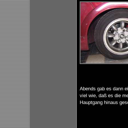
Abends gab es dann ei
viel wie, daß es die m
Hauptgang hinaus gesc