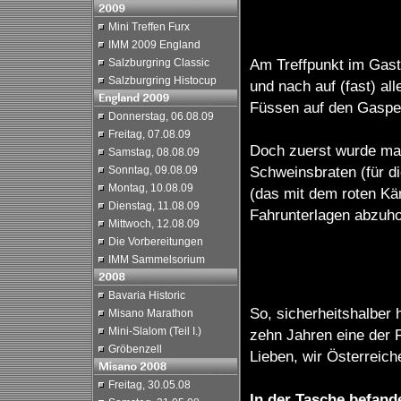
Mini Treffen Furx
IMM 2009 England
Am Treffpunkt im Gast
Salzburgring Classic
Salzburgring Histocup
und nach auf (fast) al
Füssen auf den Gaspe
Donnerstag, 06.08.09
Freitag, 07.08.09
Doch zuerst wurde mal
Samstag, 08.08.09
Schweinsbraten (für di
Sonntag, 09.08.09
Montag, 10.08.09
(das mit dem roten Kä
Dienstag, 11.08.09
Fahrunterlagen abzuho
Mittwoch, 12.08.09
Die Vorbereitungen
IMM Sammelsorium
Bavaria Historic
So, sicherheitshalber h
Misano Marathon
Mini-Slalom (Teil I.)
zehn Jahren eine der 
Gröbenzell
Lieben, wir Österreiche
Freitag, 30.05.08
In der Tasche befand