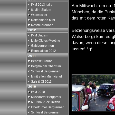
IMM 2013 Italia
Am Mittwoch, um ca. 
8. Mini-Slalom
München, da die Punkte
Wildwasser
das mit dem roten Kär
Rottenmann Mini
Rossfeldrennen
Beziehungsweise vers
IMM Ungarn
Walserberg) kam es g
Little-Oldies-Meeting
davon, wenn diese jun
Gaisbergrennen
lassen! *g*
Rennsaison 2012
Benefiz Braunau
Bergslalom Obertrum
Schlössl Bergrennen
Minitreffen Mühlviertel
Salz & Öl 2011
IMM 2010
Nussdorfer Bergpreis
6. Eriba Puck Treffen
Obertrumer Bergrennen
Schlössl Bergrennen