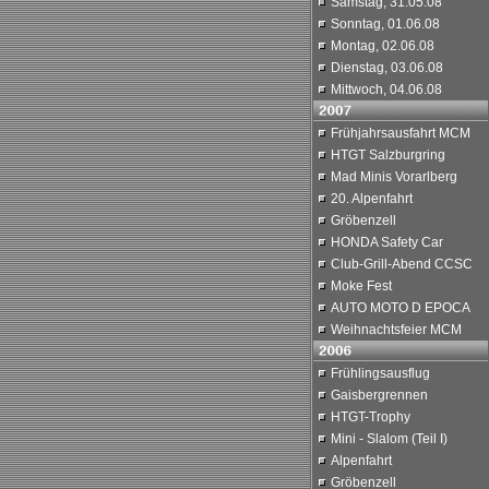
Samstag, 31.05.08
Sonntag, 01.06.08
Montag, 02.06.08
Dienstag, 03.06.08
Mittwoch, 04.06.08
Frühjahrsausfahrt MCM
HTGT Salzburgring
Mad Minis Vorarlberg
20. Alpenfahrt
Gröbenzell
HONDA Safety Car
Club-Grill-Abend CCSC
Moke Fest
AUTO MOTO D EPOCA
Weihnachtsfeier MCM
Frühlingsausflug
Gaisbergrennen
HTGT-Trophy
Mini - Slalom (Teil I)
Alpenfahrt
Gröbenzell