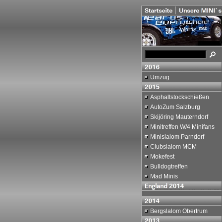
Umzug
Asphaltstockschießen
AutoZum Salzburg
Skijöring Mauterndorf
Minitreffen W/4 Minifans
Minislalom Parndorf
Clubslalom MCM
Mokefest
Bulldogtreffen
Mad Minis
Bergslalom Obertrum